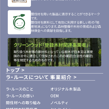
間伐材を用いた製品に表示することができるマーク
です。
間伐材を原料として有効に利用する新しい形の「地
産地消」になります。森林整備や木材の育成および森
林保全への貢献を目指します。
クリーンウッド「登録木材関連事業者」
取り扱う木材等の原材料となっている樹木が日本又は原産
国の法令に適合して伐採されたこのの確認(合法性の確認)
等を規定するためのものです。
トップ
ラ・ルースについて
事業紹介
ラ・ルースのこと
オリジナル木製品
ラ・ルースの想い
OEM
間伐材への取り組み
ノベルティ