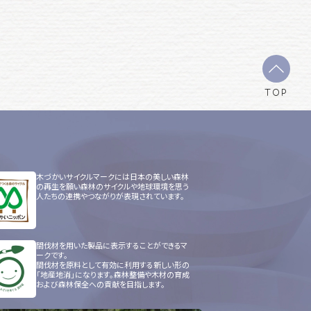
TOP
木づかいサイクルマークには日本の美しい森林
の再生を願い森林のサイクルや地球環境を思う
人たちの連携やつながりが表現されています。
間伐材を用いた製品に表示することができるマ
ークです。
間伐材を原料として有効に利用する新しい形の
「地産地消」になります。森林整備や木材の育成
および森林保全への貢献を目指します。