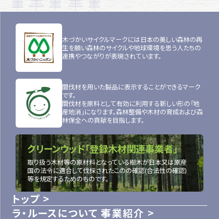
木づかいサイクルマークには日本の美しい森林の再
生を願い森林のサイクルや地球環境を思う人たちの
連携やつながりが表現されています。
間伐材を用いた製品に表示することができるマーク
です。
間伐材を原料として有効に利用する新しい形の「地
産地消」になります。森林整備や木材の育成および森
林保全への貢献を目指します。
クリーンウッド「登録木材関連事業者」
取り扱う木材等の原材料となっている樹木が日本又は原産
国の法令に適合して伐採されたこのの確認(合法性の確認)
等を規定するためのものです。
トップ
ラ・ルースについて
事業紹介