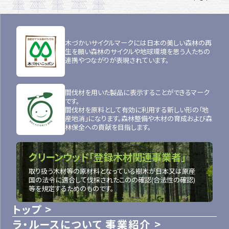
木づかいサイクルマークには日本の美しい森林の再
生を願い森林のサイクルや地球環境を思う人たちの
連携やつながりが表現されています。
間伐材を用いた製品に表示することができるマーク
です。
間伐材を原料として有効に利用する新しい形の「地
産地消」になります。森林整備や木材の育成および森
林保全への貢献を目指します。
クリーンウッド「登録木材関連事業者」
取り扱う木材等の原材料となっている樹木が日本又は原産
国の法令に適合して伐採されたこのの確認(合法性の確認)
等を規定するためのものです。
トップ
ラ・ルースについて
事業紹介