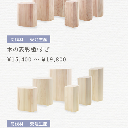
間伐材
受注生産
木の表彰楯/すぎ
￥15,400 ～ ￥19,800
間伐材
受注生産