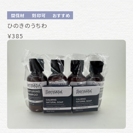
間伐材
刻印可
おすすめ
ひのきのうちわ
￥385