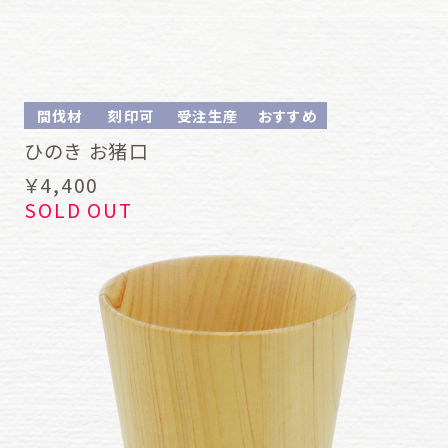
間伐材
刻印可
受注生産
おすすめ
ひのき お猪口
￥4,400
SOLD OUT