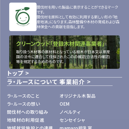
間伐材を用いた製品に表示することができるマーク
です。
間伐材を原料として有効に利用する新しい形の「地
産地消」になります。森林整備や木材の育成および森
林保全への貢献を目指します。
クリーンウッド「登録木材関連事業者」
取り扱う木材等の原材料となっている樹木が日本又は原産
国の法令に適合して伐採されたこのの確認(合法性の確認)
等を規定するためのものです。
トップ
ラ・ルースについて
事業紹介
ラ・ルースのこと
オリジナル木製品
ラ・ルースの想い
OEM
間伐材への取り組み
ノベルティ
地域材の利用促進
センセイシャ
地域就労施設との連携
mamaro授乳室