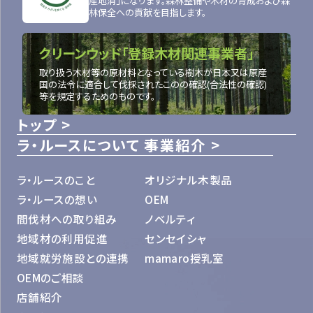
産地消」になります。森林整備や木材の育成および森
林保全への貢献を目指します。
クリーンウッド「登録木材関連事業者」
取り扱う木材等の原材料となっている樹木が日本又は原産
国の法令に適合して伐採されたこのの確認(合法性の確認)
等を規定するためのものです。
トップ
ラ・ルースについて
事業紹介
ラ・ルースのこと
オリジナル木製品
ラ・ルースの想い
OEM
間伐材への取り組み
ノベルティ
地域材の利用促進
センセイシャ
地域就労施設との連携
mamaro授乳室
OEMのご相談
店舗紹介