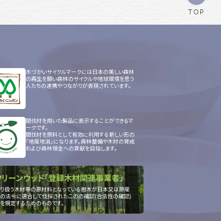
TOP
木づかいサイクルマークには日本の美しい森林
の再生を願い森林のサイクルや地球環境を思う
人たちの連携やつながりが表現されています。
間伐材を用いた製品に表示することができるマ
ークです。
間伐材を原料として有効に利用する新しい形の
「地産地消」になります。森林整備や木材の育成
および森林保全への貢献を目指します。
クリーンウッド「登録木材関連事業者」
り扱う木材等の原材料となっている樹木が日本又は原産
の法令に適合して伐採されたこのの確認(合法性の確認)
を規定するためのものです。