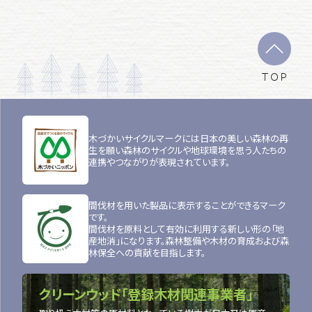
TOP
木づかいサイクルマークには日本の美しい森林の再
生を願い森林のサイクルや地球環境を思う人たちの
連携やつながりが表現されています。
間伐材を用いた製品に表示することができるマーク
です。
間伐材を原料として有効に利用する新しい形の「地
産地消」になります。森林整備や木材の育成および森
林保全への貢献を目指します。
クリーンウッド「登録木材関連事業者」