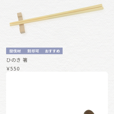
間伐材
刻印可
おすすめ
ひのき 箸
￥550