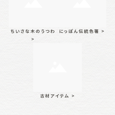
ちいさな木のうつわ
にっぽん伝統色箸 >
>
古材アイテム >