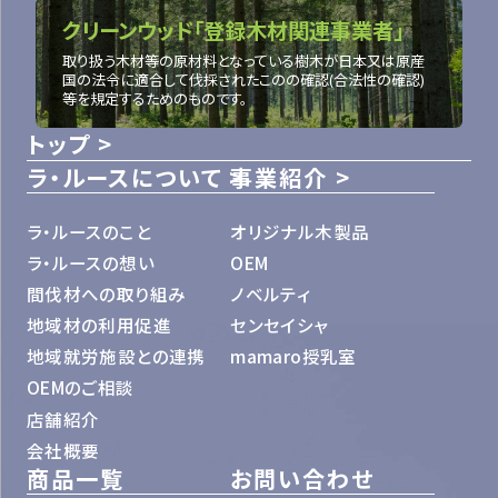
クリーンウッド「登録木材関連事業者」
取り扱う木材等の原材料となっている樹木が日本又は原産
国の法令に適合して伐採されたこのの確認(合法性の確認)
等を規定するためのものです。
トップ
ラ・ルースについて
事業紹介
ラ・ルースのこと
オリジナル木製品
ラ・ルースの想い
OEM
間伐材への取り組み
ノベルティ
地域材の利用促進
センセイシャ
地域就労施設との連携
mamaro授乳室
OEMのご相談
店舗紹介
会社概要
商品一覧
お問い合わせ