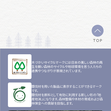
TOP
木づかいサイクルマークには日本の美しい森林の再
生を願い森林のサイクルや地球環境を思う人たちの
連携やつながりが表現されています。
間伐材を用いた製品に表示することができるマーク
です。
間伐材を原料として有効に利用する新しい形の「地
産地消」になります。森林整備や木材の育成および森
林保全への貢献を目指します。