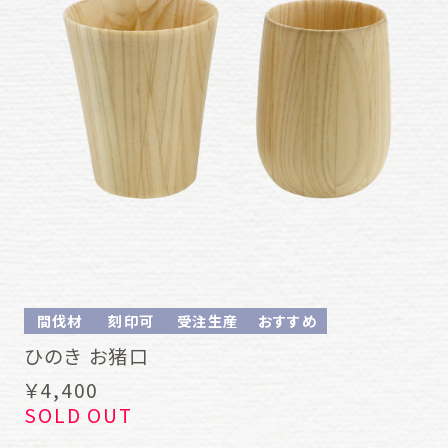
間伐材
刻印可
受注生産
おすすめ
ひのき お猪口
￥4,400
SOLD OUT