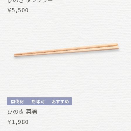
￥5,500
間伐材
刻印可
おすすめ
ひのき 菜箸
￥1,980