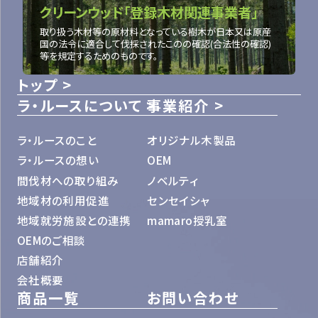
クリーンウッド「登録木材関連事業者」
取り扱う木材等の原材料となっている樹木が日本又は原産
国の法令に適合して伐採されたこのの確認(合法性の確認)
等を規定するためのものです。
トップ
ラ・ルースについて
事業紹介
ラ・ルースのこと
オリジナル木製品
ラ・ルースの想い
OEM
間伐材への取り組み
ノベルティ
地域材の利用促進
センセイシャ
地域就労施設との連携
mamaro授乳室
OEMのご相談
店舗紹介
会社概要
商品一覧
お問い合わせ