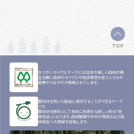
TOP
木づかいサイクルマークには日本の美しい森林の再
生を願い森林のサイクルや地球環境を思う人たちの
連携やつながりが表現されています。
間伐材を用いた製品に表示することができるマーク
です。
間伐材を原料として有効に利用する新しい形の「地
産地消」になります。森林整備や木材の育成および森
林保全への貢献を目指します。