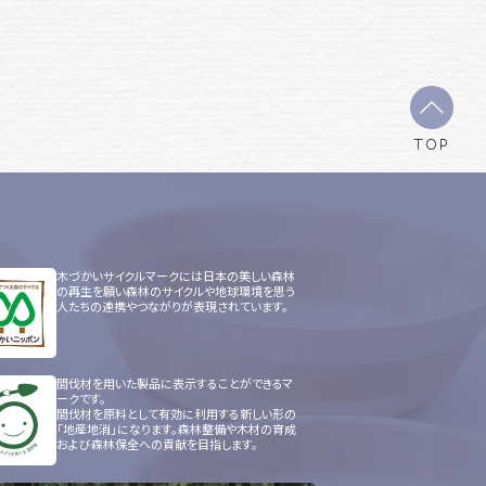
TOP
木づかいサイクルマークには日本の美しい森林
の再生を願い森林のサイクルや地球環境を思う
人たちの連携やつながりが表現されています。
間伐材を用いた製品に表示することができるマ
ークです。
間伐材を原料として有効に利用する新しい形の
「地産地消」になります。森林整備や木材の育成
および森林保全への貢献を目指します。