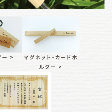
ー >
マグネット・カードホ
ルダー >