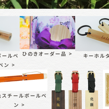
ひのきオーダー品 >
ボールペ
キーホルダ
ペン >
色スチールボールペ
ン >