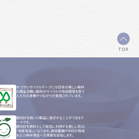
TOP
木づかいサイクルマークには日本の美しい森林
の再生を願い森林のサイクルや地球環境を思う
人たちの連携やつながりが表現されています。
間伐材を用いた製品に表示することができるマ
ークです。
間伐材を原料として有効に利用する新しい形の
「地産地消」になります。森林整備や木材の育成
および森林保全への貢献を目指します。