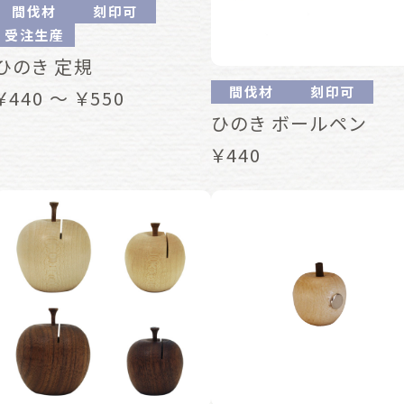
間伐材
刻印可
受注生産
ひのき 定規
間伐材
刻印可
￥440 ～ ￥550
ひのき ボールペン
￥440