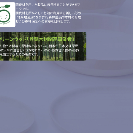
間伐材を用いた製品に表示することができるマ
ークです。
間伐材を原料として有効に利用する新しい形の
「地産地消」になります。森林整備や木材の育成
および森林保全への貢献を目指します。
クリーンウッド「登録木材関連事業者」
り扱う木材等の原材料となっている樹木が日本又は原産
の法令に適合して伐採されたこのの確認(合法性の確認)
を規定するためのものです。