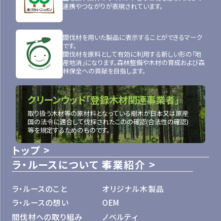
連携やつながりが表現されています。
間伐材を用いた製品に表示することができるマーク
です。
間伐材を原料として有効に利用する新しい形の「地
産地消」になります。森林整備や木材の育成および森
林保全への貢献を目指します。
クリーンウッド「登録木材関連事業者」
取り扱う木材等の原材料となっている樹木が日本又は原産
国の法令に適合して伐採されたこのの確認(合法性の確認)
等を規定するためのものです。
トップ
ラ・ルースについて
事業紹介
ラ・ルースのこと
オリジナル木製品
ラ・ルースの想い
OEM
間伐材への取り組み
ノベルティ