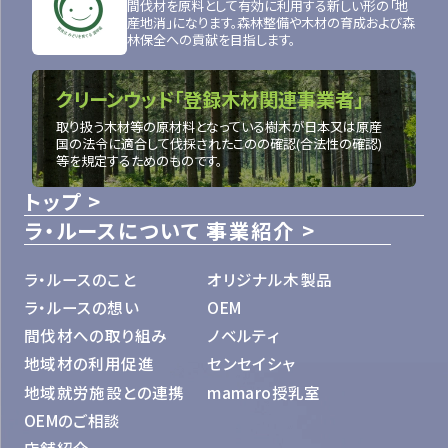
間伐材を原料として有効に利用する新しい形の「地
産地消」になります。森林整備や木材の育成および森
林保全への貢献を目指します。
クリーンウッド「登録木材関連事業者」
取り扱う木材等の原材料となっている樹木が日本又は原産
国の法令に適合して伐採されたこのの確認(合法性の確認)
等を規定するためのものです。
トップ
ラ・ルースについて
事業紹介
ラ・ルースのこと
オリジナル木製品
ラ・ルースの想い
OEM
間伐材への取り組み
ノベルティ
地域材の利用促進
センセイシャ
地域就労施設との連携
mamaro授乳室
OEMのご相談
店舗紹介