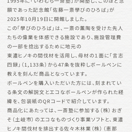
1995年に「いわむら一斎塾」が開塾し、このほど念
願であった記念館「佐藤一斎學びのひろば」が
2025年10月19日に開館しました。
この「學びのひろば」は、一斎の薫陶を受けた先人
たちの偉業を体感できる施設であり、施設管理費
の一部を捻出するために地元の
東濃ヒノキの間伐材を活用し、母材の１面に「言志
四録」（1,133条）から47条を抜粋しボールペンに
教えを刻んだ商品となっています。
ボールペンを購入いただいた方には、刻まれてい
る条文の解説文とエコなボールペンが作られた経
緯を、包装紙のQRコードで紹介しています。
商品化にあたっては、一斎塾に参加する（株）おぎ
そ（土岐市）のエコなものづくり事業ソフトと、東濃
ヒノキ間伐材を排出する佐々木林業（株）（恵那