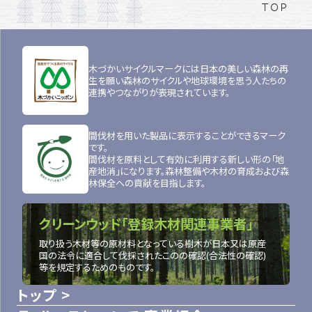
TOP
木づかいサイクルマークには日本の美しい森林の再
生を願い森林のサイクルや地球環境を思う人たちの
連携やつながりが表現されています。
間伐材を用いた製品に表示することができるマーク
です。
間伐材を原料として有効に利用する新しい形の「地
産地消」になります。森林整備や木材の育成および森
林保全への貢献を目指します。
クリーンウッド「登録木材関連事業者」
取り扱う木材等の原材料となっている樹木が日本又は原産
国の法令に適合して伐採されたこのの確認(合法性の確認)
等を規定するためのものです。
トップ