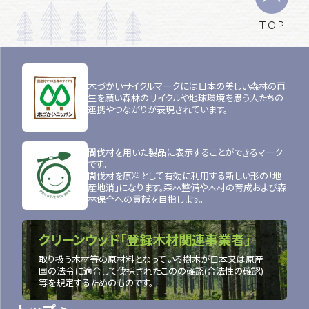
TOP
木づかいサイクルマークには日本の美しい森林の再
生を願い森林のサイクルや地球環境を思う人たちの
連携やつながりが表現されています。
間伐材を用いた製品に表示することができるマーク
です。
間伐材を原料として有効に利用する新しい形の「地
産地消」になります。森林整備や木材の育成および森
林保全への貢献を目指します。
クリーンウッド「登録木材関連事業者」
取り扱う木材等の原材料となっている樹木が日本又は原産
国の法令に適合して伐採されたこのの確認(合法性の確認)
等を規定するためのものです。