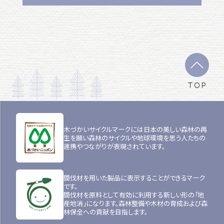
TOP
木づかいサイクルマークには日本の美しい森林の再
生を願い森林のサイクルや地球環境を思う人たちの
連携やつながりが表現されています。
間伐材を用いた製品に表示することができるマーク
です。
間伐材を原料として有効に利用する新しい形の「地
産地消」になります。森林整備や木材の育成および森
林保全への貢献を目指します。