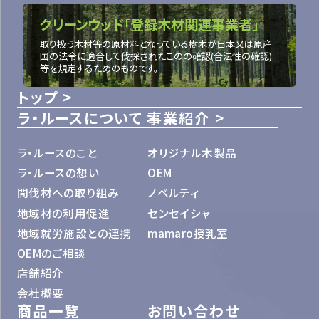
クリーンウッド「登録木材関連事業者」
取り扱う木材等の原材料となっている樹木が日本又は原産
国の法令に適合して伐採されたこのの確認(合法性の確認)
等を規定するためのものです。
トップ
ラ・ルースについて
事業紹介
ラ・ルースのこと
オリジナル木製品
ラ・ルースの想い
OEM
間伐材への取り組み
ノベルティ
地域材の利用促進
センセイシャ
地域就労施設との連携
mamaro授乳室
OEMのご相談
店舗紹介
会社概要
商品一覧
お問い合わせ