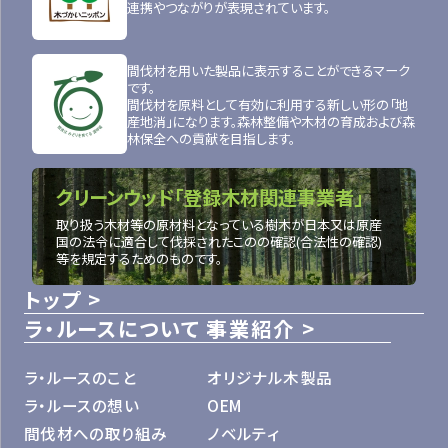
連携やつながりが表現されています。
間伐材を用いた製品に表示することができるマーク
です。
間伐材を原料として有効に利用する新しい形の「地
産地消」になります。森林整備や木材の育成および森
林保全への貢献を目指します。
クリーンウッド「登録木材関連事業者」
取り扱う木材等の原材料となっている樹木が日本又は原産
国の法令に適合して伐採されたこのの確認(合法性の確認)
等を規定するためのものです。
トップ
ラ・ルースについて
事業紹介
ラ・ルースのこと
オリジナル木製品
ラ・ルースの想い
OEM
間伐材への取り組み
ノベルティ