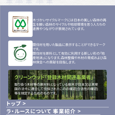
木づかいサイクルマークには日本の美しい森林の再
生を願い森林のサイクルや地球環境を思う人たちの
連携やつながりが表現されています。
間伐材を用いた製品に表示することができるマーク
です。
間伐材を原料として有効に利用する新しい形の「地
産地消」になります。森林整備や木材の育成および森
林保全への貢献を目指します。
クリーンウッド「登録木材関連事業者」
取り扱う木材等の原材料となっている樹木が日本又は原産
国の法令に適合して伐採されたこのの確認(合法性の確認)
等を規定するためのものです。
トップ
ラ・ルースについて
事業紹介