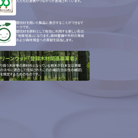
人たちの連携やつながりが表現されています。
間伐材を用いた製品に表示することができるマ
ークです。
間伐材を原料として有効に利用する新しい形の
「地産地消」になります。森林整備や木材の育成
および森林保全への貢献を目指します。
クリーンウッド「登録木材関連事業者」
り扱う木材等の原材料となっている樹木が日本又は原産
の法令に適合して伐採されたこのの確認(合法性の確認)
を規定するためのものです。