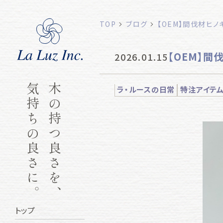
TOP
ブログ
【OEM】間伐材ヒ
【OEM】間
2026.01.15
気持ちの良さに。
木の持つ良さを、
ラ・ルースの日常
特注アイテ
トップ