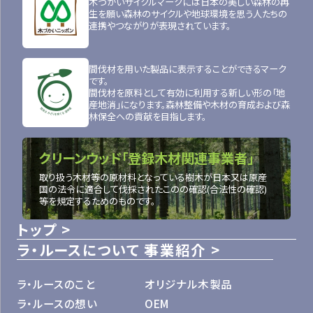
木づかいサイクルマークには日本の美しい森林の再
生を願い森林のサイクルや地球環境を思う人たちの
連携やつながりが表現されています。
間伐材を用いた製品に表示することができるマーク
です。
間伐材を原料として有効に利用する新しい形の「地
産地消」になります。森林整備や木材の育成および森
林保全への貢献を目指します。
クリーンウッド「登録木材関連事業者」
取り扱う木材等の原材料となっている樹木が日本又は原産
国の法令に適合して伐採されたこのの確認(合法性の確認)
等を規定するためのものです。
トップ
ラ・ルースについて
事業紹介
ラ・ルースのこと
オリジナル木製品
ラ・ルースの想い
OEM