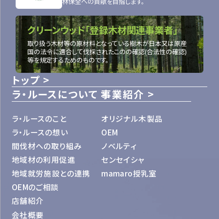
林保全への貢献を目指します。
クリーンウッド「登録木材関連事業者」
取り扱う木材等の原材料となっている樹木が日本又は原産
国の法令に適合して伐採されたこのの確認(合法性の確認)
等を規定するためのものです。
トップ
ラ・ルースについて
事業紹介
ラ・ルースのこと
オリジナル木製品
ラ・ルースの想い
OEM
間伐材への取り組み
ノベルティ
地域材の利用促進
センセイシャ
地域就労施設との連携
mamaro授乳室
OEMのご相談
店舗紹介
会社概要