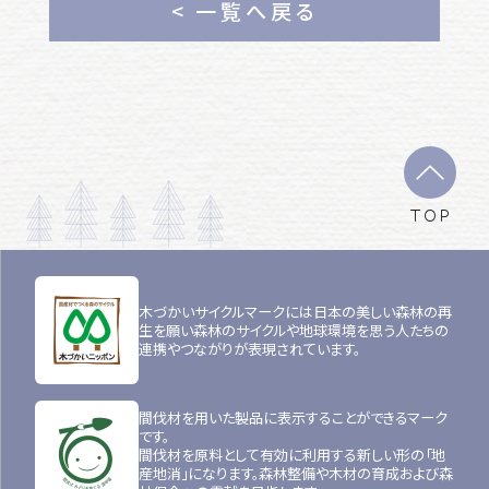
< 一覧へ戻る
TOP
木づかいサイクルマークには日本の美しい森林の再
生を願い森林のサイクルや地球環境を思う人たちの
連携やつながりが表現されています。
間伐材を用いた製品に表示することができるマーク
です。
間伐材を原料として有効に利用する新しい形の「地
産地消」になります。森林整備や木材の育成および森