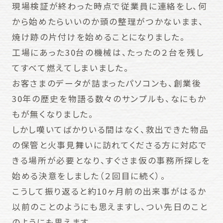
現場検証が終わった時点で従業員に連絡をし、何
から始めたらいいのか頭の整理がつかないまま、
焼け跡の片付けを始めることになりました。
工場にあった30台の機械は、たったの２台を残し
てすべて燃えてしまいました。
お客さまのデータが詰まったパソコンも、創業後
30年の歴史を物語る数々のサンプルも、なにもか
もが無くなりました。
しかし嘆いてばかりいる間はなく、救出できた物品
の保管と火事見舞いに訪れてくださる方に対応で
きる場所が必要となり、すぐさま仮の事務所探しを
始める決意をしました（２回目に続く）。
こうして振り返ると約10ヶ月前の出来事がはるか
以前のことのようにも思えますし、つい先日のこと
のようにも思えます。