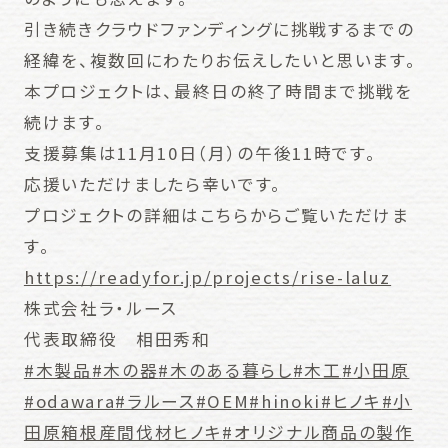
引き続きクラウドファンディングに挑戦するまでの
経緯を、複数回にわたりお伝えしたいと思います。
本プロジェクトは、最終日の終了時間まで挑戦を
続けます。
支援募集は11月10日（月）の午後11時です。
応援いただけましたら幸いです。
プロジェクトの詳細はこちらからご覧いただけま
す。
https://readyfor.jp/projects/rise-laluz
株式会社ラ・ルース
代表取締役 相田秀和
#木製品
#木の器
#木のある暮らし
#木工
#小田原
#odawara
#ラルース
#OEM
#hinoki
#ヒノキ
#小
田原箱根産間伐材ヒノキ
#オリジナル商品の製作