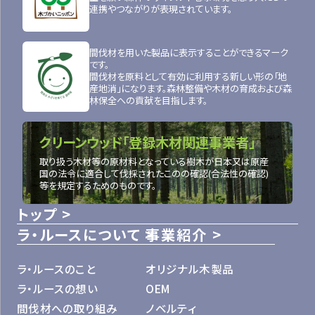
連携やつながりが表現されています。
間伐材を用いた製品に表示することができるマーク
です。
間伐材を原料として有効に利用する新しい形の「地
産地消」になります。森林整備や木材の育成および森
林保全への貢献を目指します。
クリーンウッド「登録木材関連事業者」
取り扱う木材等の原材料となっている樹木が日本又は原産
国の法令に適合して伐採されたこのの確認(合法性の確認)
等を規定するためのものです。
トップ
ラ・ルースについて
事業紹介
ラ・ルースのこと
オリジナル木製品
ラ・ルースの想い
OEM
間伐材への取り組み
ノベルティ