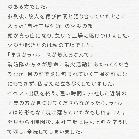
のある方でした。
参列後、故人を偲び仲間と語り合っていたときに
入った〝自社工場付近〟の火災の報。
頭が真っ白になり、急いで工場に駆けつけました。
火災が起きたのは私の工場でした。
「まさかラ・ルースが燃えるなんて」
消防隊の方々が懸命に消火活動にあたってくださ
るなか、目の前で炎に包まれていく工場を前にな
にもできず、私はただ立ち尽くしていました。
イベント出展を終え、遅い時間に帰社した近隣の
同業の方が見つけてくださらなかったら、ラ・ルー
スは跡形もなく焼け落ちていたかもしれません。
発見から４時間後、本社工場は屋根と壁を辛うじ
て残し、全焼してしまいました。