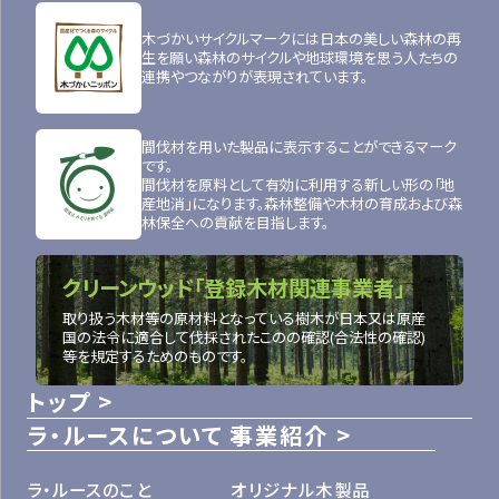
木づかいサイクルマークには日本の美しい森林の再
生を願い森林のサイクルや地球環境を思う人たちの
連携やつながりが表現されています。
間伐材を用いた製品に表示することができるマーク
です。
間伐材を原料として有効に利用する新しい形の「地
産地消」になります。森林整備や木材の育成および森
林保全への貢献を目指します。
クリーンウッド「登録木材関連事業者」
取り扱う木材等の原材料となっている樹木が日本又は原産
国の法令に適合して伐採されたこのの確認(合法性の確認)
等を規定するためのものです。
トップ
ラ・ルースについて
事業紹介
ラ・ルースのこと
オリジナル木製品