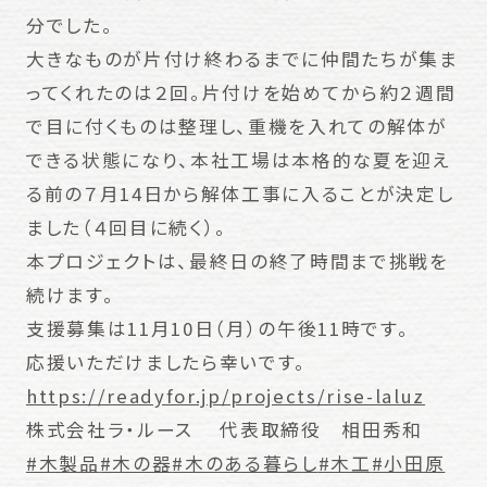
分でした。
大きなものが片付け終わるまでに仲間たちが集ま
ってくれたのは２回。片付けを始めてから約２週間
で目に付くものは整理し、重機を入れての解体が
できる状態になり、本社工場は本格的な夏を迎え
る前の７月14日から解体工事に入ることが決定し
ました（４回目に続く）。
本プロジェクトは、最終日の終了時間まで挑戦を
続けます。
支援募集は11月10日（月）の午後11時です。
応援いただけましたら幸いです。
https://readyfor.jp/projects/rise-laluz
株式会社ラ・ルース 代表取締役 相田秀和
#木製品
#木の器
#木のある暮らし
#木工
#小田原