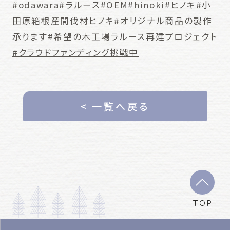
#odawara
#ラルース
#OEM
#hinoki
#ヒノキ
#小
田原箱根産間伐材ヒノキ
#オリジナル商品の製作
承ります
#希望の木工場ラルース再建プロジェクト
#クラウドファンディング挑戦中
< 一覧へ戻る
TOP