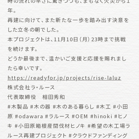
時の流れの早さに驚きつつも、まもなく火災から１
年。
再建に向けて、また新たな一歩を踏み出す決意を
した立冬の朝でした。
本プロジェクトは、11月10日（月）23時まで挑戦
を続けます。
どうか最後まで、温かいご支援と応援を賜れまし
たら幸いです。
https://readyfor.jp/projects/rise-laluz
株式会社ラ・ルース
代表取締役 相田秀和
#木製品 #木の器 #木のある暮らし #木工 #小田
原 #odawara #ラルース #OEM #hinoki #ヒノ
キ #小田原箱根産間伐材ヒノキ #希望の木工場ラ
ルース再建プロジェクト #クラウドファンディング