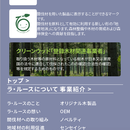
間伐材を用いた製品に表示することができるマーク
です。
間伐材を原料として有効に利用する新しい形の「地
産地消」になります。森林整備や木材の育成および森
林保全への貢献を目指します。
クリーンウッド「登録木材関連事業者」
取り扱う木材等の原材料となっている樹木が日本又は原産
国の法令に適合して伐採されたこのの確認(合法性の確認)
等を規定するためのものです。
トップ
ラ・ルースについて
事業紹介
ラ・ルースのこと
オリジナル木製品
ラ・ルースの想い
OEM
間伐材への取り組み
ノベルティ
地域材の利用促進
センセイシャ