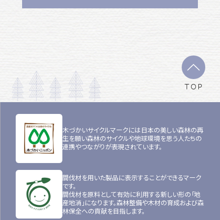
TOP
木づかいサイクルマークには日本の美しい森林の再
生を願い森林のサイクルや地球環境を思う人たちの
連携やつながりが表現されています。
間伐材を用いた製品に表示することができるマーク
です。
間伐材を原料として有効に利用する新しい形の「地
産地消」になります。森林整備や木材の育成および森
林保全への貢献を目指します。