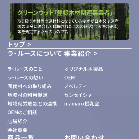
クリーンウッド「登録木材関連事業者」
取り扱う木材等の原材料となっている樹木が日本又は原産
国の法令に適合して伐採されたこのの確認(合法性の確認)
等を規定するためのものです。
トップ
ラ・ルースについて
事業紹介
ラ・ルースのこと
オリジナル木製品
ラ・ルースの想い
OEM
間伐材への取り組み
ノベルティ
地域材の利用促進
センセイシャ
地域就労施設との連携
mamaro授乳室
OEMのご相談
店舗紹介
会社概要
商品一覧
お問い合わせ