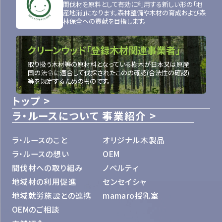
間伐材を原料として有効に利用する新しい形の「地
産地消」になります。森林整備や木材の育成および森
林保全への貢献を目指します。
クリーンウッド「登録木材関連事業者」
取り扱う木材等の原材料となっている樹木が日本又は原産
国の法令に適合して伐採されたこのの確認(合法性の確認)
等を規定するためのものです。
トップ
ラ・ルースについて
事業紹介
ラ・ルースのこと
オリジナル木製品
ラ・ルースの想い
OEM
間伐材への取り組み
ノベルティ
地域材の利用促進
センセイシャ
地域就労施設との連携
mamaro授乳室
OEMのご相談