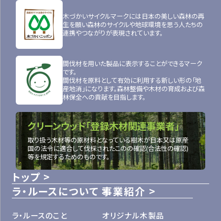
木づかいサイクルマークには日本の美しい森林の再
生を願い森林のサイクルや地球環境を思う人たちの
連携やつながりが表現されています。
間伐材を用いた製品に表示することができるマーク
です。
間伐材を原料として有効に利用する新しい形の「地
産地消」になります。森林整備や木材の育成および森
林保全への貢献を目指します。
クリーンウッド「登録木材関連事業者」
取り扱う木材等の原材料となっている樹木が日本又は原産
国の法令に適合して伐採されたこのの確認(合法性の確認)
等を規定するためのものです。
トップ
ラ・ルースについて
事業紹介
ラ・ルースのこと
オリジナル木製品