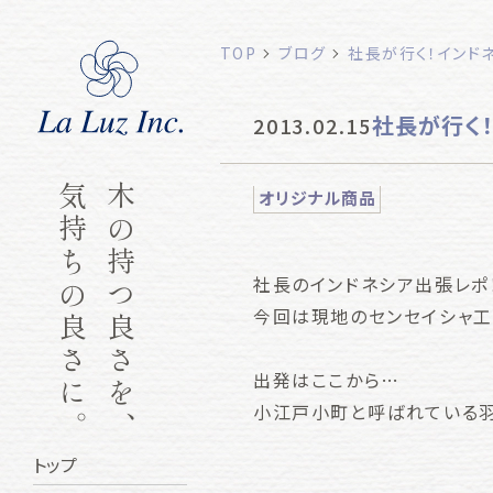
TOP
ブログ
社長が行く！インド
社長が行く
2013.02.15
気持ちの良さに。
木の持つ良さを、
オリジナル商品
社長のインドネシア出張レポ
今回は現地のセンセイシャ工
出発はここから…
小江戸小町と呼ばれている
トップ