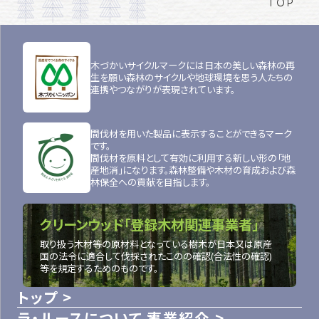
TOP
木づかいサイクルマークには日本の美しい森林の再
生を願い森林のサイクルや地球環境を思う人たちの
連携やつながりが表現されています。
間伐材を用いた製品に表示することができるマーク
です。
間伐材を原料として有効に利用する新しい形の「地
産地消」になります。森林整備や木材の育成および森
林保全への貢献を目指します。
クリーンウッド「登録木材関連事業者」
取り扱う木材等の原材料となっている樹木が日本又は原産
国の法令に適合して伐採されたこのの確認(合法性の確認)
等を規定するためのものです。
トップ
ラ・ルースについて
事業紹介