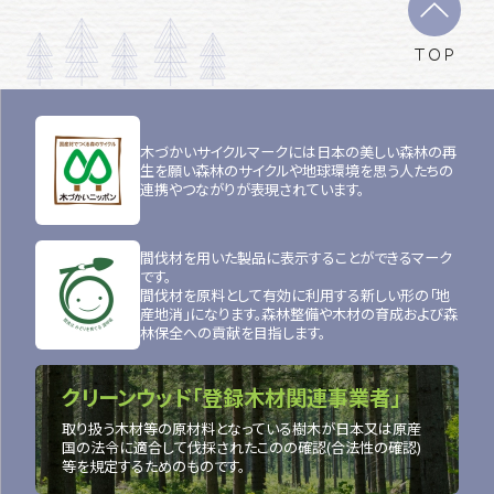
TOP
木づかいサイクルマークには日本の美しい森林の再
生を願い森林のサイクルや地球環境を思う人たちの
連携やつながりが表現されています。
間伐材を用いた製品に表示することができるマーク
です。
間伐材を原料として有効に利用する新しい形の「地
産地消」になります。森林整備や木材の育成および森
林保全への貢献を目指します。
クリーンウッド「登録木材関連事業者」
取り扱う木材等の原材料となっている樹木が日本又は原産
国の法令に適合して伐採されたこのの確認(合法性の確認)
等を規定するためのものです。