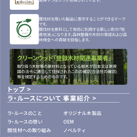
間伐材を用いた製品に表示することができるマーク
です。
間伐材を原料として有効に利用する新しい形の「地
産地消」になります。森林整備や木材の育成および森
林保全への貢献を目指します。
クリーンウッド「登録木材関連事業者」
取り扱う木材等の原材料となっている樹木が日本又は原産
国の法令に適合して伐採されたこのの確認(合法性の確認)
等を規定するためのものです。
トップ
ラ・ルースについて
事業紹介
ラ・ルースのこと
オリジナル木製品
ラ・ルースの想い
OEM
間伐材への取り組み
ノベルティ