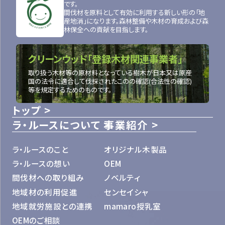
です。
間伐材を原料として有効に利用する新しい形の「地
産地消」になります。森林整備や木材の育成および森
林保全への貢献を目指します。
クリーンウッド「登録木材関連事業者」
取り扱う木材等の原材料となっている樹木が日本又は原産
国の法令に適合して伐採されたこのの確認(合法性の確認)
等を規定するためのものです。
トップ
ラ・ルースについて
事業紹介
ラ・ルースのこと
オリジナル木製品
ラ・ルースの想い
OEM
間伐材への取り組み
ノベルティ
地域材の利用促進
センセイシャ
地域就労施設との連携
mamaro授乳室
OEMのご相談