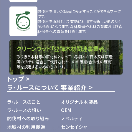
間伐材を用いた製品に表示することができるマーク
です。
間伐材を原料として有効に利用する新しい形の「地
産地消」になります。森林整備や木材の育成および森
林保全への貢献を目指します。
クリーンウッド「登録木材関連事業者」
取り扱う木材等の原材料となっている樹木が日本又は原産
国の法令に適合して伐採されたこのの確認(合法性の確認)
等を規定するためのものです。
トップ
ラ・ルースについて
事業紹介
ラ・ルースのこと
オリジナル木製品
ラ・ルースの想い
OEM
間伐材への取り組み
ノベルティ
地域材の利用促進
センセイシャ