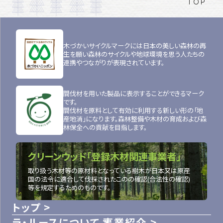
TOP
木づかいサイクルマークには日本の美しい森林の再
生を願い森林のサイクルや地球環境を思う人たちの
連携やつながりが表現されています。
間伐材を用いた製品に表示することができるマーク
です。
間伐材を原料として有効に利用する新しい形の「地
産地消」になります。森林整備や木材の育成および森
林保全への貢献を目指します。
クリーンウッド「登録木材関連事業者」
取り扱う木材等の原材料となっている樹木が日本又は原産
国の法令に適合して伐採されたこのの確認(合法性の確認)
等を規定するためのものです。
トップ
ラ・ルースについて
事業紹介