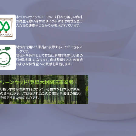
木づかいサイクルマークには日本の美しい森林
の再生を願い森林のサイクルや地球環境を思う
人たちの連携やつながりが表現されています。
間伐材を用いた製品に表示することができるマ
ークです。
間伐材を原料として有効に利用する新しい形の
「地産地消」になります。森林整備や木材の育成
および森林保全への貢献を目指します。
クリーンウッド「登録木材関連事業者」
り扱う木材等の原材料となっている樹木が日本又は原産
の法令に適合して伐採されたこのの確認(合法性の確認)
を規定するためのものです。