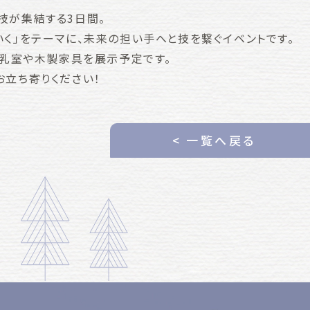
技が集結する3日間。
いく」をテーマに、未来の担い手へと技を繋ぐイベントです。
授乳室や木製家具を展示予定です。
お立ち寄りください！
< 一覧へ戻る