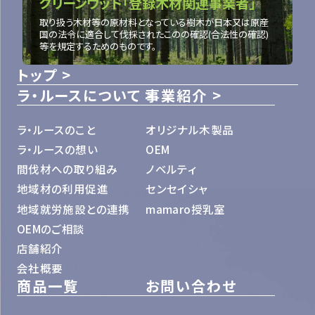
クリーンウッド「登録木材関連事業者」
取り扱う木材等の原材料となっている樹木が日本又は原産
国の法令に適合して伐採されたこのの確認(合法性の確認)
等を規定するためのものです。
トップ
ラ・ルースについて
事業紹介
ラ・ルースのこと
オリジナル木製品
ラ・ルースの想い
OEM
間伐材への取り組み
ノベルティ
地域材の利用促進
センセイシャ
地域就労施設との連携
mamaro授乳室
OEMのご相談
店舗紹介
会社概要
商品一覧
お問い合わせ