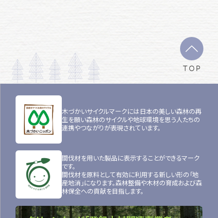
TOP
木づかいサイクルマークには日本の美しい森林の再
生を願い森林のサイクルや地球環境を思う人たちの
連携やつながりが表現されています。
間伐材を用いた製品に表示することができるマーク
です。
間伐材を原料として有効に利用する新しい形の「地
産地消」になります。森林整備や木材の育成および森
林保全への貢献を目指します。