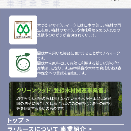
木づかいサイクルマークには日本の美しい森林の再
生を願い森林のサイクルや地球環境を思う人たちの
連携やつながりが表現されています。
間伐材を用いた製品に表示することができるマーク
です。
間伐材を原料として有効に利用する新しい形の「地
産地消」になります。森林整備や木材の育成および森
林保全への貢献を目指します。
クリーンウッド「登録木材関連事業者」
取り扱う木材等の原材料となっている樹木が日本又は原産
国の法令に適合して伐採されたこのの確認(合法性の確認)
等を規定するためのものです。
トップ
ラ・ルースについて
事業紹介