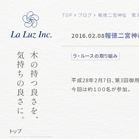
TOP
ブログ
報徳二宮神社 第
報徳二宮神
2016.02.08
気持ちの良さに。
木の持つ良さを、
ラ・ルースの取り組み
平成28年2月7日、第3回御
今回は約１００名が参加。
トップ