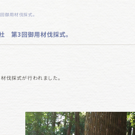
3回御用材伐採式。
社 第3回御用材伐採式。
用材伐採式が行われました。