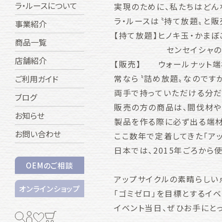
ラ・ルースについて
実現のために、私たちはどん
ラ・ルースは〝持て放題〟と
事業紹介
【持て放題】ヒノキ玉・かま
商品一覧
センセイシャのシャンプー
店舗紹介
【販売】 ウォールナット端
常なら〝詰め放題〟なのですが
ご利用ガイド
両手で持っていただける分だ
ブログ
販売の方の商品は、間伐材や
お知らせ
製品を作る際に必ず出る端材
お問い合わせ
ここ数年で定着してきた「アッ
日本では、2015年ごろから
OEMのご相談
アップサイクルの素晴らしい
オンラインショップ
「ゴミゼロ」を目標とするイ
イベント当日、ぜひお手にと