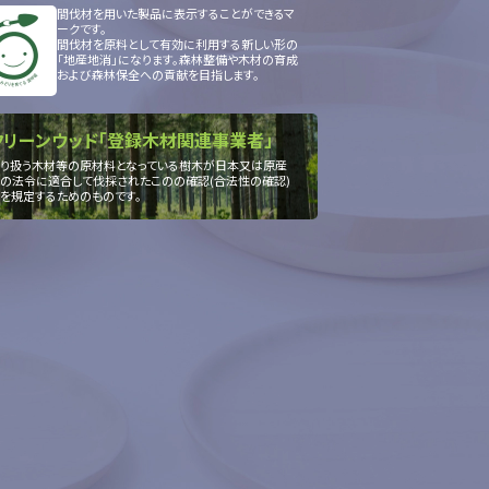
間伐材を用いた製品に表示することができるマ
ークです。
間伐材を原料として有効に利用する新しい形の
「地産地消」になります。森林整備や木材の育成
および森林保全への貢献を目指します。
クリーンウッド「登録木材関連事業者」
り扱う木材等の原材料となっている樹木が日本又は原産
の法令に適合して伐採されたこのの確認(合法性の確認)
を規定するためのものです。