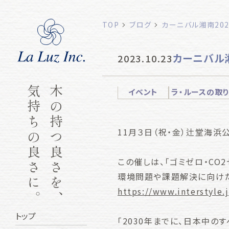
TOP
ブログ
カーニバル湘南20
カーニバル湘
2023.10.23
気持ちの良さに。
木の持つ良さを、
イベント
ラ・ルースの取
11月３日（祝・金）辻堂海浜
この催しは、「ゴミゼロ・CO
環境問題や課題解決に向けた
https://www.interstyle
トップ
「2030年までに、日本中の