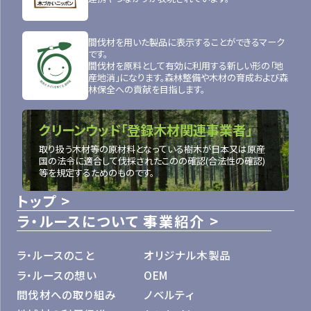
間伐材を用いた製品に表示することができるマーク
です。
間伐材を原料として有効に利用する新しい形の「地
産地消」になります。森林整備や木材の育成および森
林保全への貢献を目指します。
クリーンウッド「登録木材関連事業者」
取り扱う木材等の原材料となっている樹木が日本又は原産
国の法令に適合して伐採されたこのの確認(合法性の確認)
等を規定するためのものです。
トップ
ラ・ルースについて
事業紹介
ラ・ルースのこと
オリジナル木製品
ラ・ルースの想い
OEM
間伐材への取り組み
ノベルティ