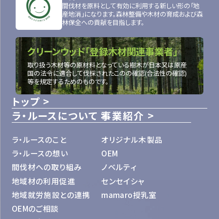
間伐材を原料として有効に利用する新しい形の「地
産地消」になります。森林整備や木材の育成および森
林保全への貢献を目指します。
クリーンウッド「登録木材関連事業者」
取り扱う木材等の原材料となっている樹木が日本又は原産
国の法令に適合して伐採されたこのの確認(合法性の確認)
等を規定するためのものです。
トップ
ラ・ルースについて
事業紹介
ラ・ルースのこと
オリジナル木製品
ラ・ルースの想い
OEM
間伐材への取り組み
ノベルティ
地域材の利用促進
センセイシャ
地域就労施設との連携
mamaro授乳室
OEMのご相談