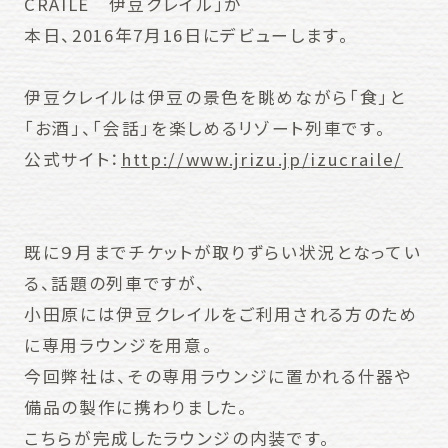
CRAILE
伊豆
クレイル
」が
本日、2016年7月16日にデビューします。
伊豆
クレイル
は
伊豆
の景色を眺めながら「食」と
「お酒」、「
会話」を楽しめるリゾート列車です。
公式サイト：
http://www.jrizu.jp/
izucraile/
既に９月までチケットが取りずらい状況となってい
る、話題の列車ですが、
小田原には
伊豆
クレイル
をご利用される方のため
に専用ラウンジを
用意。
今回弊社は、
その専用ラウンジに置かれる什器や
備品の製作に携わりました。
こちらが完成したラウンジの内装です。