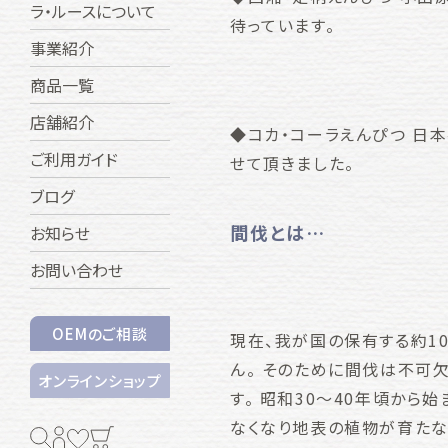
ラ・ルースについて
待っています。
事業紹介
商品一覧
店舗紹介
◆コカ・コーラえんぴつ 日
ご利用ガイド
せて頂きました。
ブログ
間伐とは…
お知らせ
お問い合わせ
OEMのご相談
現在、我が国の保有する約1
ん。 そのために間伐は不可
オンラインショップ
す。 昭和30～40年頃か
なくなり地表の植物が育たな