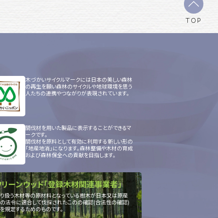
TOP
木づかいサイクルマークには日本の美しい森林
の再生を願い森林のサイクルや地球環境を思う
人たちの連携やつながりが表現されています。
間伐材を用いた製品に表示することができるマ
ークです。
間伐材を原料として有効に利用する新しい形の
「地産地消」になります。森林整備や木材の育成
および森林保全への貢献を目指します。
クリーンウッド「登録木材関連事業者」
り扱う木材等の原材料となっている樹木が日本又は原産
の法令に適合して伐採されたこのの確認(合法性の確認)
を規定するためのものです。