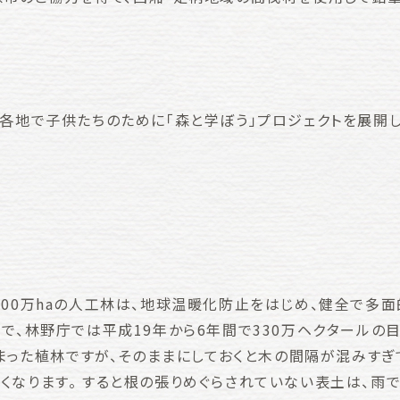
本各地で子供たちのために「森と学ぼう」プロジェクトを展開
000万haの人工林は、地球温暖化防止をはじめ、健全で多
欠で、林野庁では平成19年から6年間で330万ヘクタール
ら始まった植林ですが、そのままにしておくと木の間隔が混みす
くなります。 すると根の張りめぐらされていない表土は、雨