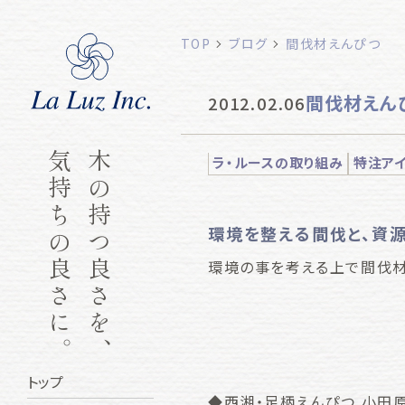
TOP
ブログ
間伐材えんぴつ
間伐材えん
2012.02.06
気持ちの良さに。
木の持つ良さを、
ラ・ルースの取り組み
特注ア
環境を整える間伐と、資
環境の事を考える上で間伐材
トップ
◆西湘・足柄えんぴつ 小田