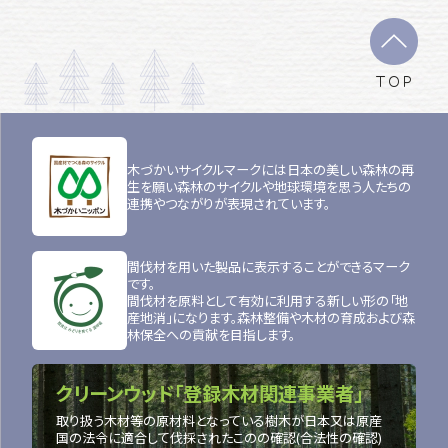
TOP
木づかいサイクルマークには日本の美しい森林の再
生を願い森林のサイクルや地球環境を思う人たちの
連携やつながりが表現されています。
間伐材を用いた製品に表示することができるマーク
です。
間伐材を原料として有効に利用する新しい形の「地
産地消」になります。森林整備や木材の育成および森
林保全への貢献を目指します。
クリーンウッド「登録木材関連事業者」
取り扱う木材等の原材料となっている樹木が日本又は原産
国の法令に適合して伐採されたこのの確認(合法性の確認)