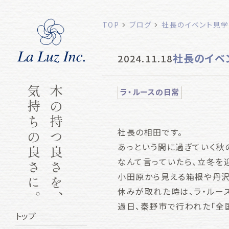
TOP
ブログ
社長のイベント見学
社長のイベ
2024.11.18
気持ちの良さに。
木の持つ良さを、
ラ・ルースの日常
社長の相田です。
あっという間に過ぎていく秋
なんて言っていたら、立冬を
小田原から見える箱根や丹沢
休みが取れた時は、ラ・ルー
過日、秦野市で行われた「全国
トップ