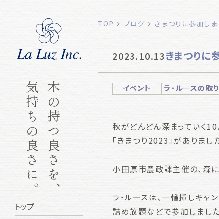
TOP
ブログ
きまつりに参加しま
きまつりに
2023.10.13
気持ちの良さに。
木の持つ良さを、
イベント
ラ・ルースの取
秋がどんどん深まっていく1
「きまつり2023」がありまし
小田原市農政課主催の、森に
ラ・ルースは、一輪挿しキャ
トップ
詰め放題などで参加しました