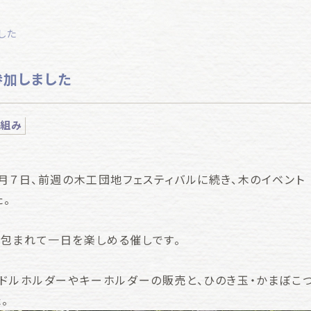
した
参加しました
り組み
0月７日、前週の木工団地フェスティバルに続き、木のイベント
た。
包まれて一日を楽しめる催しです。
ンドルホルダーやキーホルダーの販売と、ひのき玉・かまぼこ
。