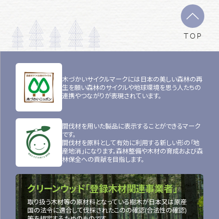
TOP
木づかいサイクルマークには日本の美しい森林の再
生を願い森林のサイクルや地球環境を思う人たちの
連携やつながりが表現されています。
間伐材を用いた製品に表示することができるマーク
です。
間伐材を原料として有効に利用する新しい形の「地
産地消」になります。森林整備や木材の育成および森
林保全への貢献を目指します。
クリーンウッド「登録木材関連事業者」
取り扱う木材等の原材料となっている樹木が日本又は原産
国の法令に適合して伐採されたこのの確認(合法性の確認)
等を規定するためのものです。