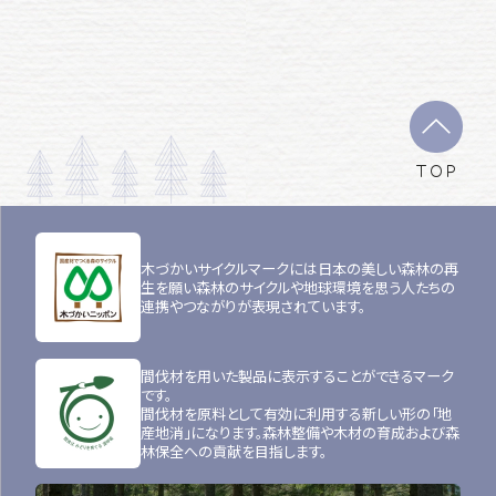
TOP
木づかいサイクルマークには日本の美しい森林の再
生を願い森林のサイクルや地球環境を思う人たちの
連携やつながりが表現されています。
間伐材を用いた製品に表示することができるマーク
です。
間伐材を原料として有効に利用する新しい形の「地
産地消」になります。森林整備や木材の育成および森
林保全への貢献を目指します。