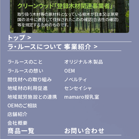
クリーンウッド「登録木材関連事業者」
取り扱う木材等の原材料となっている樹木が日本又は原産
国の法令に適合して伐採されたこのの確認(合法性の確認)
等を規定するためのものです。
トップ
ラ・ルースについて
事業紹介
ラ・ルースのこと
オリジナル木製品
ラ・ルースの想い
OEM
間伐材への取り組み
ノベルティ
地域材の利用促進
センセイシャ
地域就労施設との連携
mamaro授乳室
OEMのご相談
店舗紹介
会社概要
商品一覧
お問い合わせ